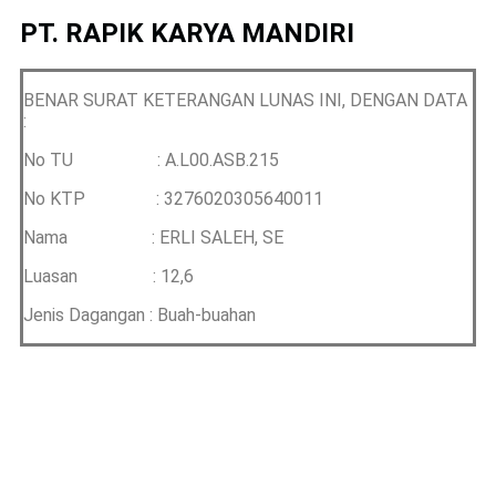
PT. RAPIK KARYA MANDIRI
BENAR SURAT KETERANGAN LUNAS INI, DENGAN DATA
:
No TU : A.L00.ASB.215
No KTP : 3276020305640011
Nama : ERLI SALEH, SE
Luasan : 12,6
Jenis Dagangan : Buah-buahan