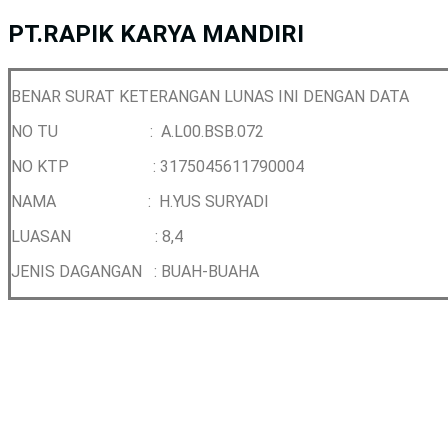
PT.RAPIK KARYA MANDIRI
BENAR SURAT KETERANGAN LUNAS INI DENGAN DATA
NO TU : A.L00.BSB.072
NO KTP : 3175045611790004
NAMA : H.YUS SURYADI
LUASAN : 8,4
JENIS DAGANGAN : BUAH-BUAHA