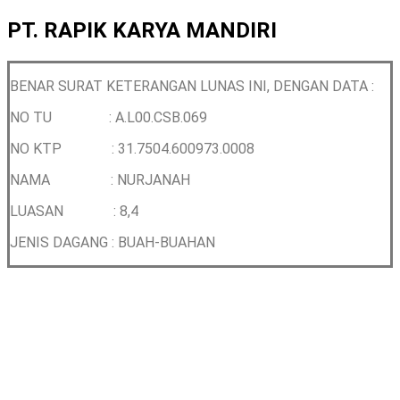
PT. RAPIK KARYA MANDIRI
BENAR SURAT KETERANGAN LUNAS INI, DENGAN DATA :
NO TU : A.L00.CSB.069
NO KTP :
31.7504.600973.0008
NAMA :
NURJANAH
LUASAN : 8,4
JENIS DAGANG : BUAH-BUAHAN