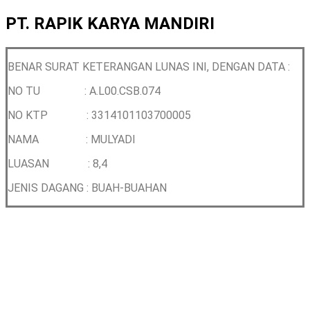
PT. RAPIK KARYA MANDIRI
BENAR SURAT KETERANGAN LUNAS INI, DENGAN DATA :
NO TU : A.L00.CSB.074
NO KTP :
3314101103700005
NAMA :
MULYADI
LUASAN : 8,4
JENIS DAGANG : BUAH-BUAHAN