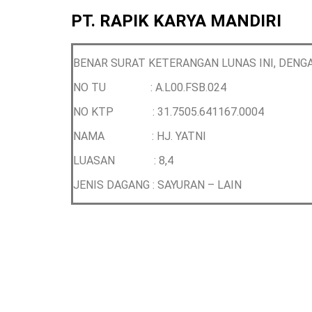
PT. RAPIK KARYA MANDIRI
BENAR SURAT KETERANGAN LUNAS INI, DENGA
NO TU : A.L00.FSB.024
NO KTP :
31.7505.641167.0004
NAMA :
HJ. YATNI
LUASAN : 8,4
JENIS DAGANG :
SAYURAN – LAIN