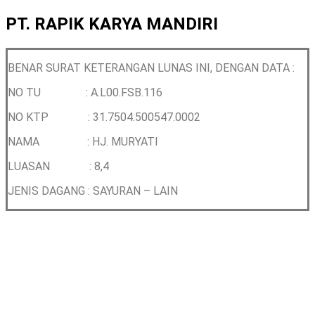
PT. RAPIK KARYA MANDIRI
BENAR SURAT KETERANGAN LUNAS INI, DENGAN DATA :
NO TU : A.L00.FSB.116
NO KTP :
31.7504.500547.0002
NAMA :
HJ. MURYATI
LUASAN : 8,4
JENIS DAGANG :
SAYURAN – LAIN