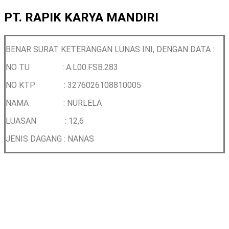
PT. RAPIK KARYA MANDIRI
BENAR SURAT KETERANGAN LUNAS INI, DENGAN DATA :
NO TU : A.L00.FSB.283
NO KTP :
3276026108810005
NAMA :
NURLELA
LUASAN : 12,6
JENIS DAGANG : NANAS