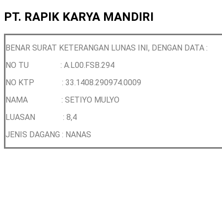
PT. RAPIK KARYA MANDIRI
BENAR SURAT KETERANGAN LUNAS INI, DENGAN DATA :
NO TU : A.L00.FSB.294
NO KTP :
33.1408.290974.0009
NAMA :
SETIYO MULYO
LUASAN : 8,4
JENIS DAGANG : NANAS