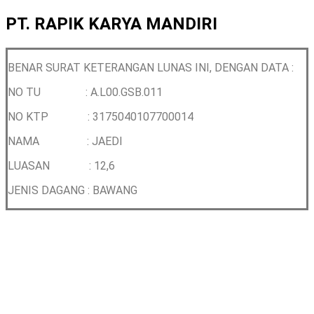
PT. RAPIK KARYA MANDIRI
BENAR SURAT KETERANGAN LUNAS INI, DENGAN DATA :
NO TU : A.L00.GSB.011
NO KTP :
3175040107700014
NAMA : JAEDI
LUASAN : 12,6
JENIS DAGANG : BAWANG