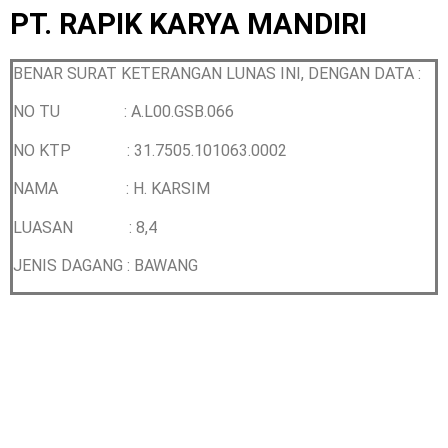
PT. RAPIK KARYA MANDIRI
BENAR SURAT KETERANGAN LUNAS INI, DENGAN DATA :
NO TU : A.L00.GSB.066
NO KTP :
31.7505.101063.0002
NAMA :
H. KARSIM
LUASAN : 8,4
JENIS DAGANG : BAWANG