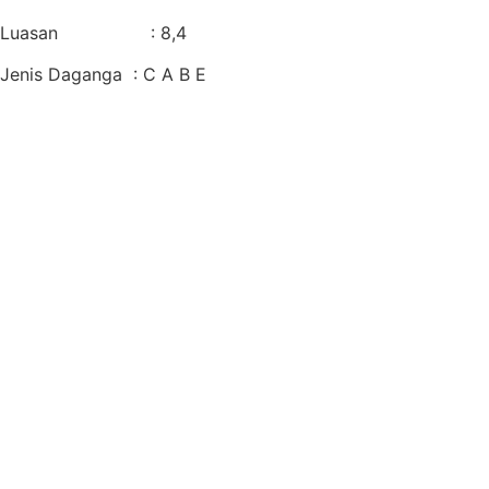
Luasan : 8,4
Jenis Daganga : C A B E