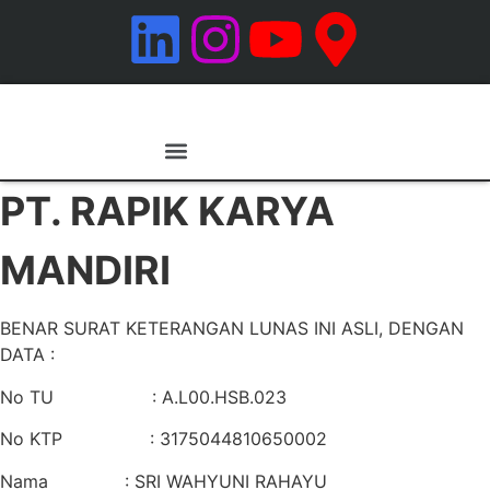
Tentang Kami
Hubungi Kami
PT. RAPIK KARYA
MANDIRI
BENAR SURAT KETERANGAN LUNAS INI ASLI, DENGAN
DATA :
No TU : A.L00.HSB.023
No KTP : 3175044810650002
Nama : SRI WAHYUNI RAHAYU