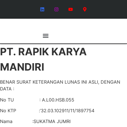
Tentang Kami
Hubungi Kami
PT. RAPIK KARYA
MANDIRI
BENAR SURAT KETERANGAN LUNAS INI ASLI, DENGAN
DATA :
No TU : A.L00.HSB.055
No KTP :’32.03.102911/11/1897754
Nama :SUKATMA JUMRI