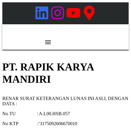
Tentang Kami
Hubungi Kami
PT. RAPIK KARYA
MANDIRI
BENAR SURAT KETERANGAN LUNAS INI ASLI, DENGAN
DATA :
No TU : A.L00.HSB.057
No KTP :’3175092606670010